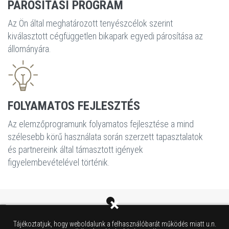
PÁROSÍTÁSI PROGRAM
Az Ön által meghatározott tenyészcélok szerint
kiválasztott cégfüggetlen bikapark egyedi párosítása az
állományára.
FOLYAMATOS FEJLESZTÉS
Az elemzőprogramunk folyamatos fejlesztése a mind
szélesebb körű használata során szerzett tapasztalatok
és partnereink által támasztott igények
figyelembevételével történik.
Tájékoztatjuk, hogy weboldalunk a felhasználóbarát működés miatt u.n.