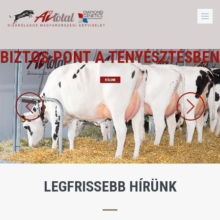
B
I
Z
T
O
S
P
O
N
T
A
T
E
N
Y
É
S
Z
T
É
S
B
E
N
RÓLUNK
LEGFRISSEBB HÍRÜNK